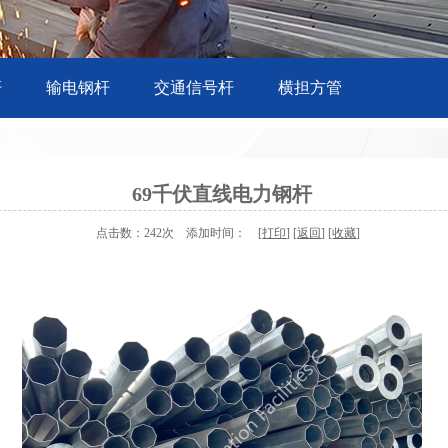
杆
输电钢杆
交通信号杆
横担方管
69千伏直线电力钢杆
点击数：242次 添加时间： [
打印
] [
返回
] [
收藏
]