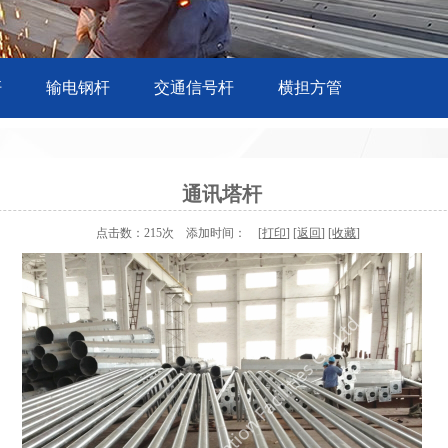
杆
输电钢杆
交通信号杆
横担方管
通讯塔杆
点击数：215次 添加时间： [
打印
] [
返回
] [
收藏
]