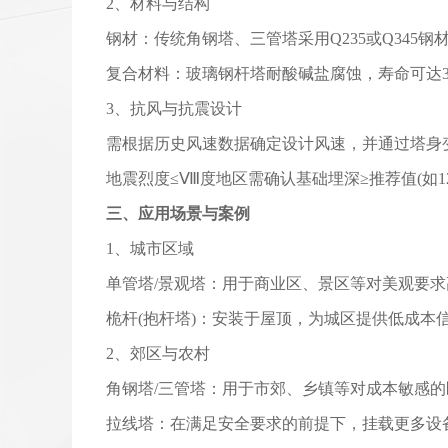
2、材料与结构
钢材：传统角钢塔、三管塔采用Q235或Q345
复合材料：玻璃钢杆塔耐酸碱盐腐蚀，寿命可达3
3、抗风与抗震设计
需根据历史风速数据确定设计风速，并通过塔身
地震烈度≤Ⅷ度地区需确认基础埋深≥推荐值(如12
三、应用场景与案例
1、城市区域
单管塔/景观塔：用于商业区、景区等对美观要
桅杆(抱杆塔)：安装于屋顶，为城区提供低成本
2、郊区与农村
角钢塔/三管塔：用于市郊、乡镇等对成本敏感
拉线塔：在满足安全要求的前提下，挂载更多设